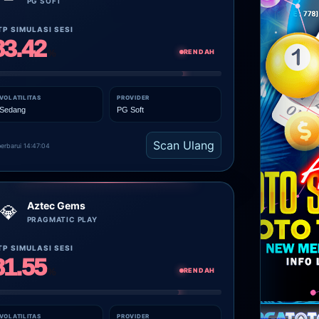
PG SOFT
TP SIMULASI SESI
83.42
%
RENDAH
VOLATILITAS
PROVIDER
Sedang
PG Soft
Scan Ulang
perbarui 14:47:04
Aztec Gems
💎
PRAGMATIC PLAY
TP SIMULASI SESI
81.55
%
RENDAH
VOLATILITAS
PROVIDER