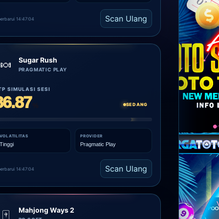
Scan Ulang
perbarui 14:47:04
Sugar Rush
🍬
PRAGMATIC PLAY
TP SIMULASI SESI
86.87
%
SEDANG
VOLATILITAS
PROVIDER
Tinggi
Pragmatic Play
Scan Ulang
perbarui 14:47:04
Mahjong Ways 2
🀄