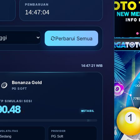
PEMBARUAN
14:47:04
Perbarui Semua
14:47:25 WIB
Bonanza Gold
🪙
PG SOFT
TP SIMULASI SESI
90.48
%
STABIL
VOLATILITAS
PROVIDER
Sedang
PG Soft