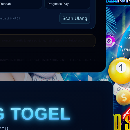
Rendah
Pragmatic Play
Scan Ulang
perbarui 14:47:04
kuran teoretis jangka panjang; hasil setiap sesi tetap acak.
NSIVE INTERFACE • LOCAL SIMULATION • NO EXTERNAL LIBRARY
G TOGEL
ATIS